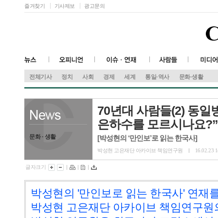
즐겨찾기
기사제보
광고문의
전체기사
정치
사회
경제
세계
통일·역사
문화·생활
70년대 사람들(2) 동
은하수를 모르시나요?”
문화 · 생활
[박성현의 ‘만인보’로 읽는 한국사]
박성현 고은재단 아카이브 책임연구원
16.02.23 1
글자크기
|
|
|
박성현의 '
만인보로 읽는 한국사' 연재
박성현 고은재단 아카이브 책임연구원의