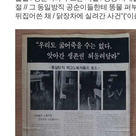
절 // 그 동일방직 공순이들한테 똥물 퍼부
뒤집어쓴 채 / 닭장차에 실려간 사건”(‘이총각