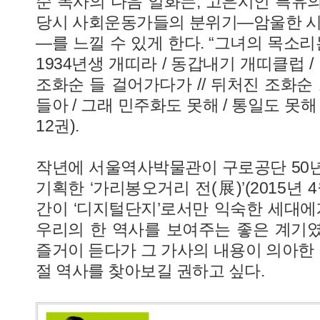
순 목사의 다음 일화는, 고은시인 특유
당시 사회운동가들의 분위기―암울한 시
―를 느낄 수 있게 한다. “그녀의 목소리
1934년생 개띠라 / 동갑내기 개띠클럽 / 
조화순 들 걸어가다가 // 뒤처진 조화순
들아 / 그래 민주화도 못해 / 통일도 못해 
12권).
작년에 서울역사박물관이 구로공단 50
기획한 ‘가리봉오거리 전(展)’(2015년 4
간이 ‘디지털단지’로서만 익숙한 세대에게
우리의 한 역사를 보여주는 좋은 계기였다
즐거이 듣다가 그 가사의 내용이 의아한 
절 역사를 찾아보길 권하고 싶다.