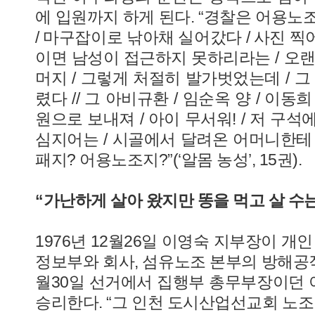
에 입원까지 하게 된다. “경찰은 어용노조 
/ 마구잡이로 낚아채 실어갔다 / 사진 찍어
이면 남성이 접근하지 못하리라는 / 오랜
머지 / 그렇게 처절히 발가벗었는데 / 그
렸다 // 그 아비규환 / 임순옥 양 / 이동희
원으로 보내져 / 아이 무서워! / 저 구석에 
심지어는 / 시골에서 달려온 어머니한테 /
패지? 어용노조지?”(‘알몸 농성’, 15권).
“가난하게 살아 왔지만 똥을 먹고 살 수는
1976년 12월26일 이영숙 지부장이 개
정보부와 회사, 섬유노조 본부의 방해공작
월30일 선거에서 집행부 총무부장이던
승리한다. “그 인천 도시산업선교회 노조