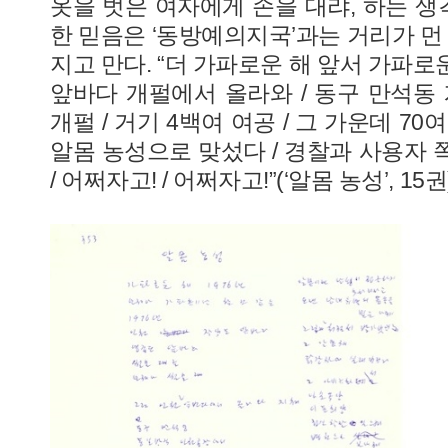
옷을 벗은 여자에게 손을 대랴, 하는 
한 믿음은 ‘동방예의지국’과는 거리가 먼 
지고 만다. “더 가파로운 해 앞서 가파로운 해
앞바다 개펄에서 올라와 / 동구 만석동 
개펄 / 거기 4백여 여공 / 그 가운데 70여
알몸 농성으로 맞섰다 / 경찰과 사용자 
/ 어쩌자고! / 어쩌자고!”(‘알몸 농성’, 15권)