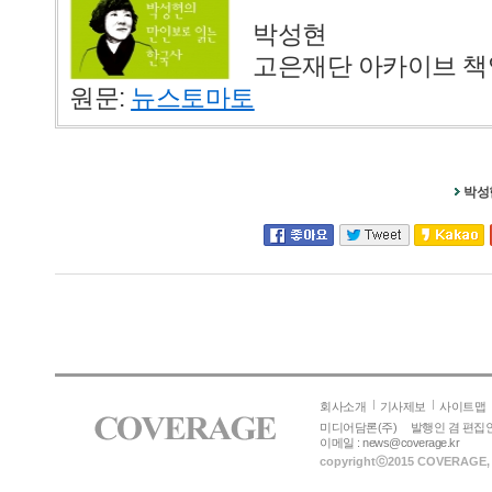
박성현
고은재단 아카이브 
원문:
뉴스토마토
박성
회사소개
기사제보
사이트맵
미디어담론(주)
발행인 겸 편집인
이메일 :
news@coverage.kr
copyrightⓒ
2015 COVERAGE
,