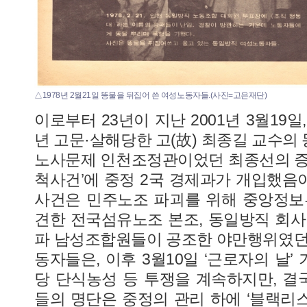
△1978년 2월21일 똥물을 뒤집어 쓴 여성노동자들.(사진=고은재단)
이로부터 23년이 지난 2001년 3월19일
년 고문·살해당한 고(故) 최종길 교수의
노사문제 인천조정관이었던 최종선의 증
척사건’에 중정 2국 경제과가 개입했음이
사건은 민주노조 파괴를 위해 중앙정보
견한 전국섬유노조 본조, 동일방직 회사
파 남성조합원들이 공조한 야만행위였던
동자들은, 이후 3월10일 ‘근로자의 날
당 단식농성 등 투쟁을 계속하지만, 결국
들의 명단은 중정의 관리 하에 ‘블랙리