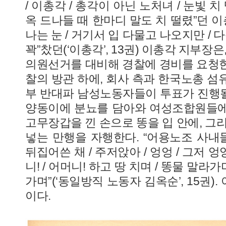
/ 이총각 / 총각이 아닌 노처녀 / 눈빛 치 
옥 드나들 때 한마디 말도 치 떨렸”던 이
나는 눈 / 거기서 입 다물고 나오지만 / 
꽉”찼던(‘이총각’, 13권) 이총각 지부장은,
의원선거를 대비해 경찰에 경비를 요청한다
찰의 방관 하에, 회사 측과 한국노총 섬
부 반대파 남성노동자들이 투표가 진행될
양동이에 분뇨를 담아와 여성조합원들에
고무장갑을 낀 손으로 똥을 입 안에, 그
넣는 만행을 자행한다. “어용노조 사내들
뒤집어쓴 채 / 주저앉아 / 엉엉 / 그저 엉엉
니! / 어머니! 하고 땅 치며 / 똥물 말라
가며”(‘동일방직 노동자 김옥순’, 15권).
이다.