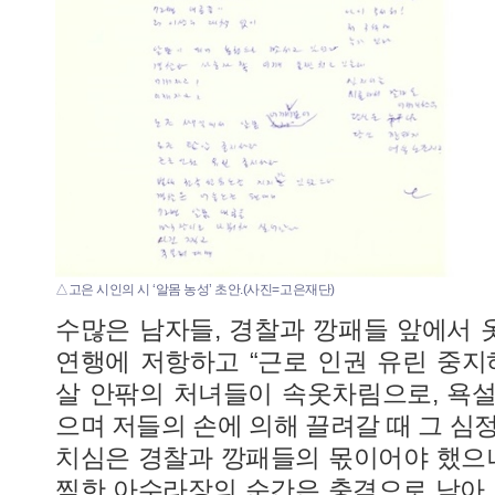
△고은 시인의 시 ‘알몸 농성’ 초안.(사진=고은재단)
수많은 남자들, 경찰과 깡패들 앞에서
연행에 저항하고 “근로 인권 유린 중지
살 안팎의 처녀들이 속옷차림으로, 욕
으며 저들의 손에 의해 끌려갈 때 그 심
치심은 경찰과 깡패들의 몫이어야 했으나
찍한 아수라장의 순간은 충격으로 남아 