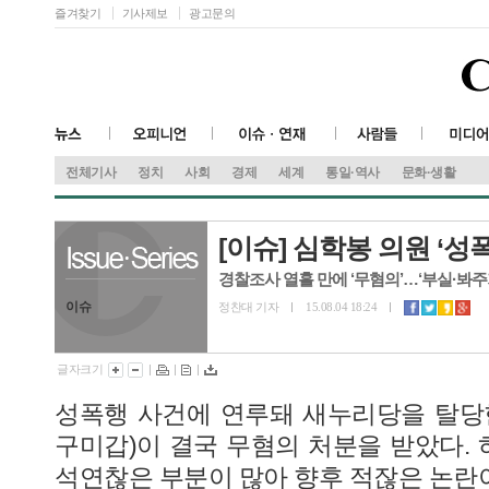
즐겨찾기
기사제보
광고문의
전체기사
정치
사회
경제
세계
통일·역사
문화·생활
[이슈] 심학봉 의원 ‘
경찰조사 열흘 만에 ‘무혐의’…‘부실·봐주
이슈
정찬대 기자
15.08.04 18:24
글자크기
|
|
|
성폭행 사건에 연루돼 새누리당을 탈당
구미갑)이 결국 무혐의 처분을 받았다.
석연찮은 부분이 많아 향후 적잖은 논란