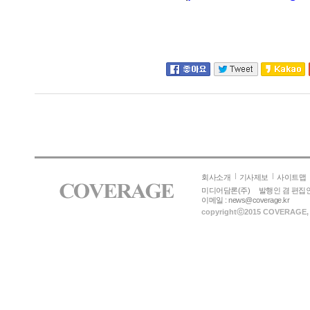
회사소개
기사제보
사이트맵
미디어담론(주)
발행인 겸 편집인
이메일 :
news@coverage.kr
copyrightⓒ
2015 COVERAGE
,