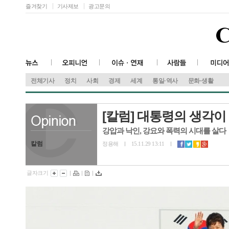
즐겨찾기
기사제보
광고문의
전체기사
정치
사회
경제
세계
통일·역사
문화·생활
[칼럼] 대통령의 생각이
강압과 낙인, 강요와 폭력의 시대를 살다
칼럼
정용해
15.11.29 13:11
글자크기
|
|
|