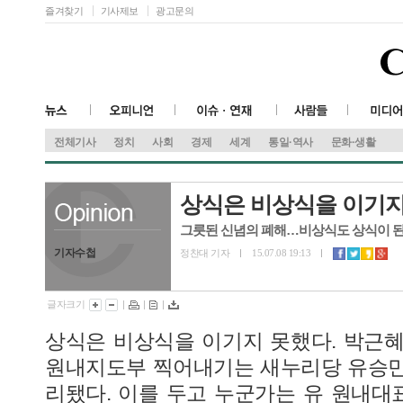
즐겨찾기
기사제보
광고문의
전체기사
정치
사회
경제
세계
통일·역사
문화·생활
상식은 비상식을 이기지
그릇된 신념의 폐해…비상식도 상식이 
기자수첩
정찬대 기자
15.07.08 19:13
글자크기
|
|
|
상식은 비상식을 이기지 못했다. 박근
원내지도부 찍어내기는 새누리당 유승민
리됐다. 이를 두고 누군가는 유 원내대표