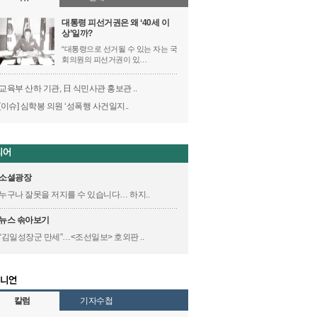
대통령 피선거권은 왜 ‘40세 이
상’일까?
“대통령으로 선거될 수 있는 자는 국
회의원의 피선거권이 있…
교육부 산하 기관, 日 식민사관 홍보관 ..
[이슈] 심학봉 의원 ‘성폭행 사건일지..
소셜광장
누구나 잘못을 저지를 수 있습니다… 하지..
뉴스 솎아보기
“김일성장군 만세”…<조선일보> 호외판 ..
칼럼
기자수첩