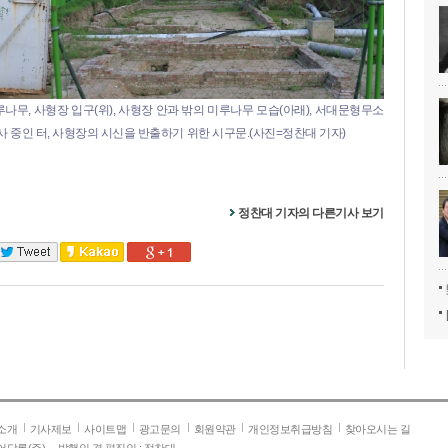
무, 사형장 입구(위), 사형장 안과 밖의 미루나무 모습(아래), 서대문형무소
사 중인 터, 사형장의 시신을 반출하기 위한 시구문.(사진=정찬대 기자)
정찬대 기자의 다른기사 보기
소개
기사제보
사이트맵
광고문의
회원약관
개인정보취급방침
찾아오시는 길