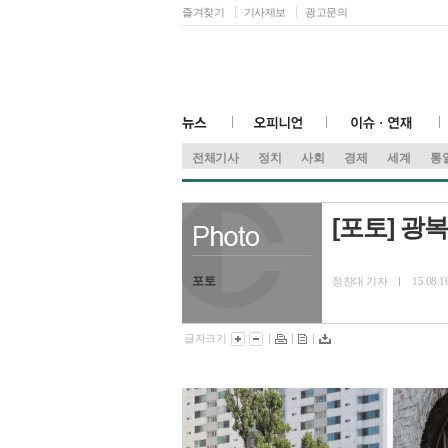
즐겨찾기
기사제보
광고문의
전체기사
정치
사회
경제
세계
통
[포토] 광
포토
정찬대 기자
15.08.1
글자크기
|
|
|