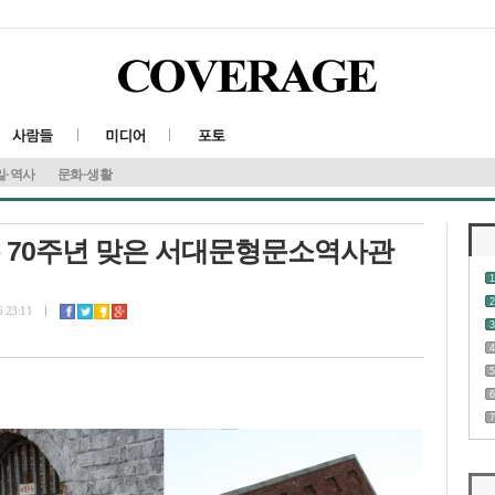
일·역사
문화·생활
복 70주년 맞은 서대문형문소역사관
1
2
6 23:11
3
4
5
6
7