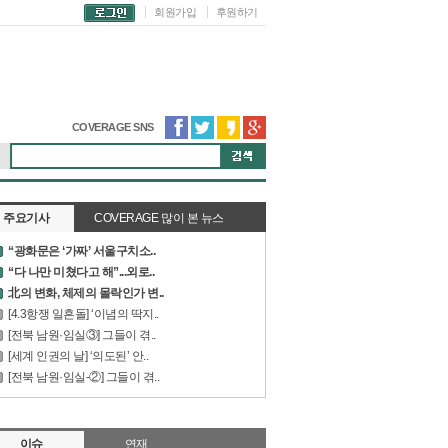
회원가입
후원하기
COVERAGE SNS
주요기사
COVERAGE 많이 본 뉴스
“광화문은 ‘가짜’ 서울구치소..
“다 나만 미쳤다고 해”...외로..
北의 변화, 체제의 몰락인가 변..
[4.3항쟁 일흔돌] ‘이념의 딱지..
[전북 남원·임실③] 그들이 겪..
[세계 인권의 날] ‘의도된’ 안..
[전북 남원·임실-②] 그들이 겪..
이슈
연재