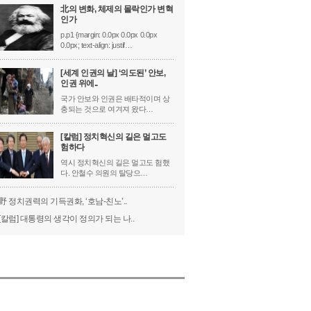
北의 변화, 체제의 몰락인가 변혁
인가
p.p1 {margin: 0.0px 0.0px 0.0px
0.0px; text-align: justif…
[세계 인권의 날] ‘의도된’ 안보,
인권 위에..
국가 안보와 인권은 배타적이며 상
충되는 것으로 여겨져 왔다…
[칼럼] 정치혁신의 길은 멀고도
험하다
역시 정치혁신의 길은 멀고도 험했
다. 안철수 의원의 탈당으…
野 정치권력의 기득권화, ‘호남-친노’..
[칼럼] 대통령의 생각이 정의가 되는 나..